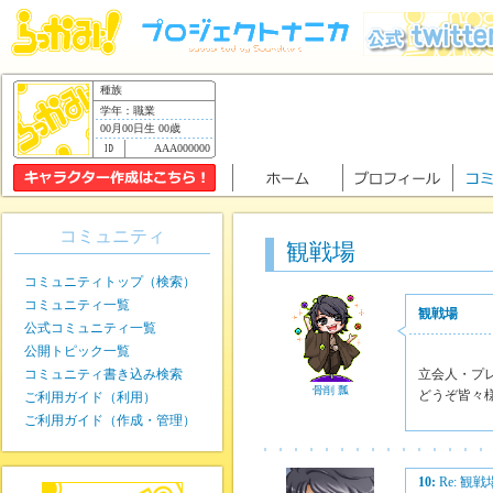
種族
学年：職業
00月00日生 00歳
AAA000000
コミュニティ
観戦場
コミュニティトップ（検索）
コミュニティ一覧
観戦場
公式コミュニティ一覧
公開トピック一覧
コミュニティ書き込み検索
立会人・プ
骨削 瓢
どうぞ皆々
ご利用ガイド（利用）
ご利用ガイド（作成・管理）
10:
Re: 観戦