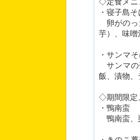
◇定食メニ
・寝子島そ
卵がのった
芋）、味噌
・サンマそ
サンマの
飯、漬物、
◇期間限定
・鴨南蛮
鴨南蛮、
・きのこ蕎