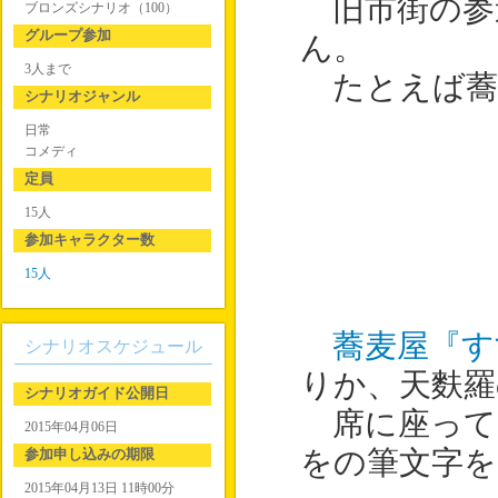
旧市街の参
ブロンズシナリオ（100）
グループ参加
ん。
3人まで
たとえば蕎
シナリオジャンル
日常
コメディ
定員
15人
参加キャラクター数
15人
蕎麦屋『す
シナリオスケジュール
りか、天麩羅
シナリオガイド公開日
席に座って
2015年04月06日
参加申し込みの期限
をの筆文字を
2015年04月13日 11時00分