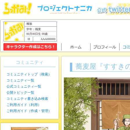
種族
学年：職業
00月00日生 00歳
AAA000000
コミュニティ
蕎麦屋『すすき
コミュニティトップ（検索）
コミュニティ一覧
公式コミュニティ一覧
公開トピック一覧
コミュニティ書き込み検索
ご利用ガイド（利用）
ご利用ガイド（作成・管理）