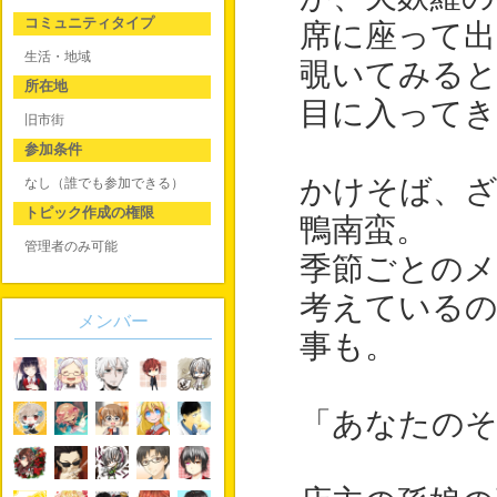
コミュニティタイプ
席に座って
生活・地域
覗いてみる
所在地
目に入ってき
旧市街
参加条件
かけそば、ざ
なし（誰でも参加できる）
トピック作成の権限
鴨南蛮。
管理者のみ可能
季節ごとの
考えている
メンバー
事も。
「あなたの