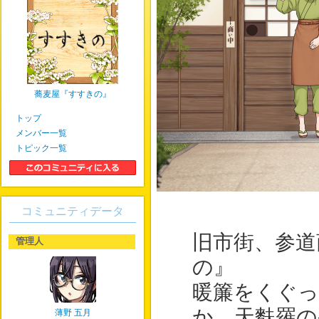
蕎麦屋『すすきの』
トップ
メンバー一覧
トピック一覧
コミュニティデータ
旧市街、参道
管理人
の』
暖簾をくぐっ
か、天麩羅の
薄野 五月