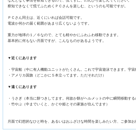
なんとなく事情を察知できるので、慌てずに、のんびり楽しんでください。
察知できなくて慌てふためくＰＣさんを楽しむ、というのも可能ですが。
ＰＣさん同士は、近くにいれば会話可能です。
電波か何かの届く範囲があまり広くないようです。
重力が地球の１／６なので、とても軽やかにふわふわ移動できます。
基本的に何もない月面ですが、こんなものがあるようです。
▼近くにあります
・宇宙船（中に有人機動ユニットがたくさん。これで宇宙遊泳できます。宇宙
・アメリカ国旗（どこかに５本立ってます。ただそれだけ）
▼遠くにあります
・うさぎ（本当に餅つきしてます。何故か餅がヘルメットの中に瞬間移動する
・竹やぶ（中までいくと、かぐや姫とその家族が住んでます）
月面で幻想的なひと時を、あるいはおふざけな時間を楽しみたい方、ご参加お