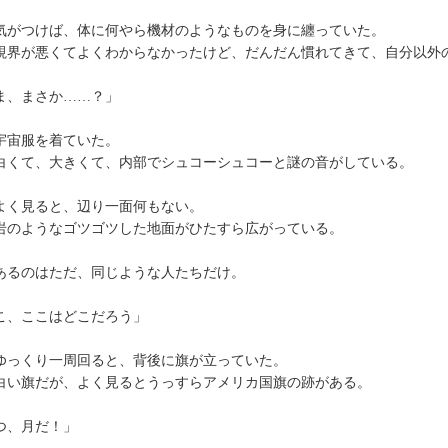
がつけば、体に何やら機材のようなものを身に纏っていた。
界が悪くてよくわからなかったけど、だんだん慣れてきて、自分以外
ま、まさか……？」
宙服を着ていた。
くて、大きくて、内部でシュコーシュコーと謎の音がしている。
く見ると、辺り一面何もない。
のようなゴツゴツした地面がひたすら広がっている。
るのはただ、同じような人たちだけ。
こ、ここはどこだろう」
っくり一周回ると、背後に旗が立っていた。
い旗だが、よく見るとうっすらアメリカ国旗の跡がある。
つ、月だ！」