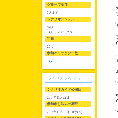
グループ参加
気
3人まで
視
シナリオジャンル
「
冒険
ＳＦ・ファンタジー
宇
定員
白
20人
参加キャラクター数
よ
岩
14人
あ
シナリオスケジュール
「
シナリオガイド公開日
ゆ
2014年11月22日
白
参加申し込みの期限
2014年11月29日 11時00分
「