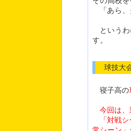
その高校を
「あら、
というわ
す。
球技大会
寝子高の
今回は、
「対戦シ
常シーン」