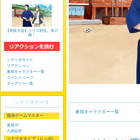
【球技大会】クラス対抗、冬の
陣！
シナリオガイド
リアクション
参加キャラクター一覧
コメントページ
ダイアリー一覧
シナリオデータ
参加キャラクター一覧
担当ゲームマスター
笈地 行
六原紀伊
シナリオタイプ（らっポ）