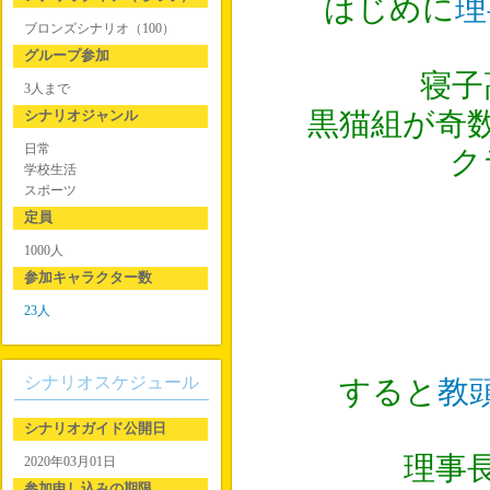
はじめに
理
ブロンズシナリオ（100）
グループ参加
寝子
3人まで
シナリオジャンル
黒猫組が奇
日常
ク
学校生活
スポーツ
定員
1000人
参加キャラクター数
23人
シナリオスケジュール
すると
教
シナリオガイド公開日
理事長
2020年03月01日
参加申し込みの期限