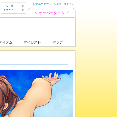
はじめての方へ
ヘルプ
ログイン
0
0
＼ オーバータイム ／