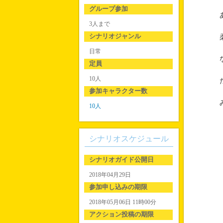
グループ参加
あ
3人まで
シナリオジャンル
柔
日常
な
定員
10人
だ
参加キャラクター数
み
10人
シナリオスケジュール
シナリオガイド公開日
2018年04月29日
参加申し込みの期限
2018年05月06日 11時00分
アクション投稿の期限