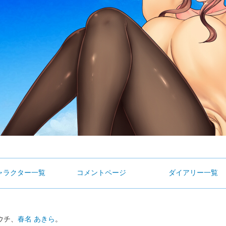
ャラクター一覧
コメントページ
ダイアリー一覧
チ、
春名 あきら
。