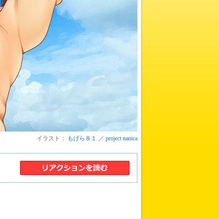
イラスト：
もげら８１
／
project nanica