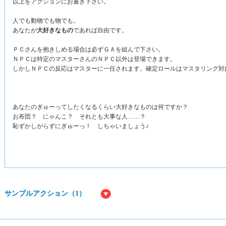
以上をアクションにお書き下さい。
人でも動物でも物でも。
あなたが
大好きなもの
であれば自由です。
ＰＣさんを抱きしめる場合は必ずＧＡを組んで下さい。
ＮＰＣは特定のマスターさんのＮＰＣ以外は登場できます。
しかしＮＰＣの反応はマスターに一任されます。確定ロールはマスタリング対
あなたのぎゅーってしたくなるくらい大好きなものは何ですか？
お布団？ にゃんこ？ それとも大事な人……？
恥ずかしがらずにぎゅーっ！ しちゃいましょう♪
サンプルアクション（1）