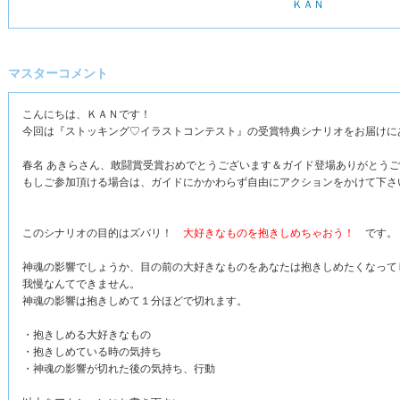
ＫＡＮ
マスターコメント
こんにちは、ＫＡＮです！
今回は『ストッキング♡イラストコンテスト』の受賞特典シナリオをお届けに
春名 あきらさん、敢闘賞受賞おめでとうございます＆ガイド登場ありがとう
もしご参加頂ける場合は、ガイドにかかわらず自由にアクションをかけて下さ
このシナリオの目的はズバリ！
大好きなものを抱きしめちゃおう！
です。
神魂の影響でしょうか、目の前の大好きなものをあなたは抱きしめたくなって
我慢なんてできません。
神魂の影響は抱きしめて１分ほどで切れます。
・抱きしめる大好きなもの
・抱きしめている時の気持ち
・神魂の影響が切れた後の気持ち、行動