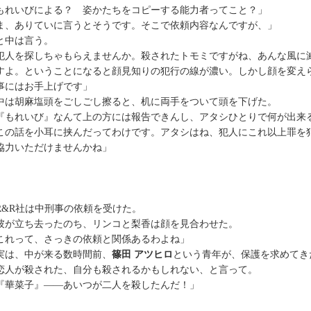
もれいびによる？ 姿かたちをコピーする能力者ってこと？」
ま、ありていに言うとそうです。そこで依頼内容なんですが、」
中は言う。
犯人を探しちゃもらえませんか。殺されたトモミですがね、あんな風に
すよ。ということになると顔見知りの犯行の線が濃い。しかし顔を変え
事にはお手上げです」
は胡麻塩頭をごしごし擦ると、机に両手をついて頭を下げた。
『もれいび』なんて上の方には報告できんし、アタシひとりで何が出来
この話を小耳に挟んだってわけです。アタシはね、犯人にこれ以上罪を
協力いただけませんかね」
&R社は中刑事の依頼を受けた。
が立ち去ったのち、リンコと梨香は顔を見合わせた。
これって、さっきの依頼と関係あるわよね」
は、中が来る数時間前、
篠田 アツヒロ
という青年が、保護を求めてき
人が殺された、自分も殺されるかもしれない、と言って。
『華菜子』――あいつが二人を殺したんだ！」