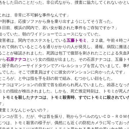
色をした日のことだった。非公式ながら、捜査に協力してくれないかと
これは、非常に不可解な事件なんです」
刑事は、応接ソファから身を乗り出すようにしてそう言った。
３日前、横浜の関内で、若い女が殺された事件をご存知ですか？」
っていた。朝のワイドショーでニュースになっていた。
被害者は、関内でホステスをしている
五藤トモミ
、２２歳。午前４時ご
されて倒れているところを通りがかりの人が発見し、通報。病院に搬送
ることが確認されました。死因は包丁で腹部を刺されたことによる失血
から
石原ナナコ
という女の指紋が出ました。その石原ナナコは、五藤ト
こ寝子島のシーサイドタウンでアパレルショップを営んでいまして。事
んでした。そこで捜査員はすぐに彼女のマンションに向かったんです」
ころが、と中は指を手を顔の前で組み、むつかしい顔をした。
ナナコはマンションの自室で首を絞められ死んでいました。凶器となっ
モミの指紋が検出されました。しかも、死亡推定時刻は、トモミが死ん
、
トモミを殺したナナコは、トモミ殺害時、すでにトモミに殺されてい
す」
捜査ミスなんじゃないの？」
ンコが言う。だが、中は首を振り、鞄からラベルのないＣＤ－ＲＯＭ
じつは、トモミ殺害の様子が、偶然にも近くの防犯カメラに写っておっ