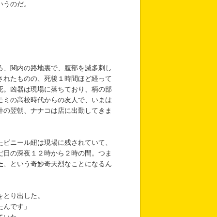
いうのだ。
ろ、関内の路地裏で、腹部を滅多刺し
されたものの、死後１時間ほど経って
死。凶器は現場に落ちており、柄の部
モミの高校時代からの友人で、いまは
件の翌朝、ナナコは店に出勤してきま
たビニール紐は現場に残されていて、
だ日の深夜１２時から２時の間。つま
た
、という奇妙奇天烈なことになるん
をとり出した。
たんです」