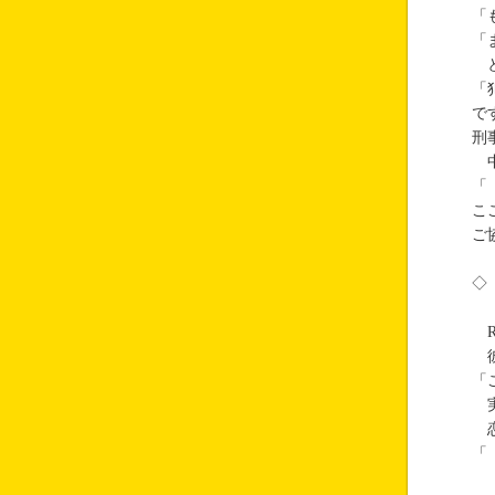
「
「
と
「
で
刑
中
「
こ
ご
◇
R
彼
「
実
恋
「