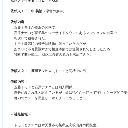
依頼ファイル名：コピーする女
依頼人１： 中 義治
（県警の刑事）
依頼内容：
五藤トモミが横浜の関内で、
石原ナナコが寝子島のシーサイドタウンにあるマンションの自室で、
相次いで殺害された。
トモミ殺害時の様子は映像に残っていたのだが、
あまりに不可思議すぎて捜査本部では無視されてしまったため、
独断で非公式に、R&Rに捜査の協力を求めてきた。
依頼人２： 篠田アツヒロ
（トモミと同棲中の男）
依頼内容：
五藤トモミと石原ナナコとは知人関係。
自分が殺されると訴えているが「金は払うから黙って守れ」と一方的で要
都内のホテルを用意し、かくまってやることに。
＜補足情報＞
トモミとナナコは木天蓼市の某私立高校出身の同級生。