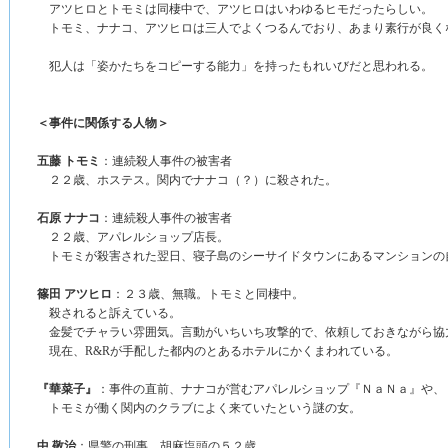
アツヒロとトモミは同棲中で、アツヒロはいわゆるヒモだったらしい。
トモミ、ナナコ、アツヒロは三人でよくつるんでおり、あまり素行が良く
犯人は「姿かたちをコピーする能力」を持ったもれいびだと思われる。
＜事件に関係する人物＞
五藤 トモミ
：連続殺人事件の被害者
２２歳、ホステス。関内でナナコ（？）に殺された。
石原 ナナコ
：連続殺人事件の被害者
２２歳、アパレルショップ店長。
トモミが殺害された翌日、寝子島のシーサイドタウンにあるマンションの
篠田 アツヒロ
：２３歳、無職。トモミと同棲中。
殺されると訴えている。
金髪でチャラい雰囲気。言動がいちいち攻撃的で、依頼しておきながら協
現在、R&Rが手配した都内のとあるホテルにかくまわれている。
『華菜子』
：事件の直前、ナナコが営むアパレルショップ『ＮａＮａ』や、
トモミが働く関内のクラブによく来ていたという謎の女。
中 敬治
：県警の刑事。胡麻塩頭の５２歳。