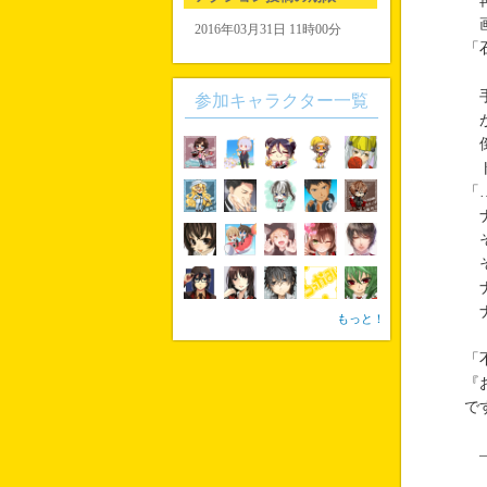
再
画
2016年03月31日 11時00分
「
手
参加キャラクター一覧
が
倒
ト
「
ナ
そ
そ
ナ
ナ
もっと！
「
『
で
―