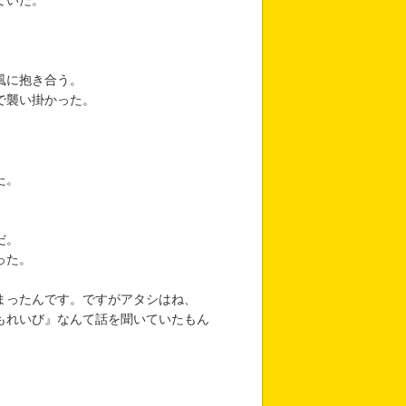
ていた。
風に抱き合う。
で襲い掛かった。
た。
だ。
った。
まったんです。ですがアタシはね、
もれいび』なんて話を聞いていたもん
。