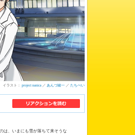
イラスト：
project nanica
／
あんづ綾一
／
たちぺい
たのは、いまにも雪が落ちて来そうな