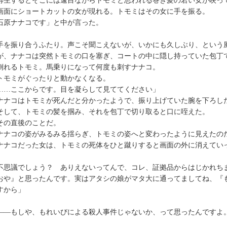
生するとそこには遠目ながらトモミと思われる巻き髪の若い女が映っ
面にショートカットの女が現れる。トモミはその女に手を振る。
石原ナナコです」と中が言った。
を振り合うふたり。声こそ聞こえないが、いかにも久しぶり、という
、ナナコは突然トモミの口を塞ぎ、コートの中に隠し持っていた包丁
れるトモミ。馬乗りになって何度も刺すナナコ。
モミがぐったりと動かなくなる。
……ここからです。目を凝らして見ててください」
ナコはトモミが死んだと分かったようで、振り上げていた腕を下ろし
して、トモミの髪を掴み、それを包丁で切り取ると口に咥えた。
の直後のことだ。
ナコの姿がみるみる揺らぎ、トモミの姿へと変わったように見えたの
ナコだった女は、トモミの死体をひと蹴りすると画面の外に消えてい
不思議でしょう？ ありえないってんで、コレ、証拠品からはじかれち
おや』と思ったんです。実はアタシの娘がマタ大に通ってましてね、『
すから」
―もしや、もれいびによる殺人事件じゃないか、って思ったんですよ