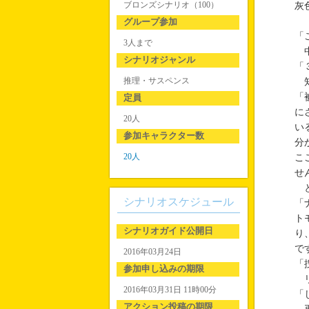
ブロンズシナリオ（100）
灰
グループ参加
「
3人まで
中
シナリオジャンル
「
推理・サスペンス
知
「
定員
に
20人
い
参加キャラクター数
分
20人
こ
せ
と
シナリオスケジュール
「
ト
シナリオガイド公開日
り
で
2016年03月24日
「
参加申し込みの期限
リ
2016年03月31日 11時00分
「
アクション投稿の期限