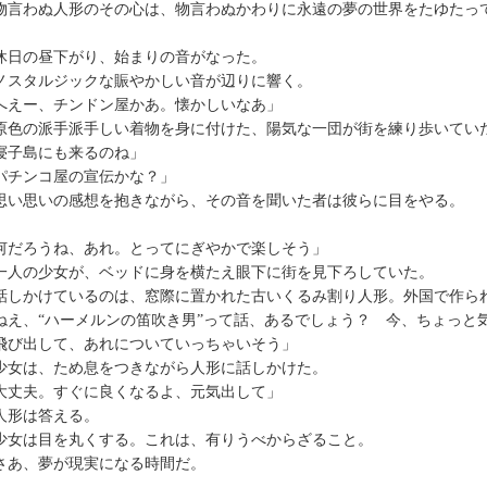
言わぬ人形のその心は、物言わぬかわりに永遠の夢の世界をたゆたっ
日の昼下がり、始まりの音がなった。
スタルジックな賑やかしい音が辺りに響く。
へえー、チンドン屋かあ。懐かしいなあ」
色の派手派手しい着物を身に付けた、陽気な一団が街を練り歩いてい
寝子島にも来るのね」
パチンコ屋の宣伝かな？」
い思いの感想を抱きながら、その音を聞いた者は彼らに目をやる。
何だろうね、あれ。とってにぎやかで楽しそう」
人の少女が、ベッドに身を横たえ眼下に街を見下ろしていた。
しかけているのは、窓際に置かれた古いくるみ割り人形。外国で作ら
ねえ、“ハーメルンの笛吹き男”って話、あるでしょう？ 今、ちょっと
飛び出して、あれについていっちゃいそう」
女は、ため息をつきながら人形に話しかけた。
大丈夫。すぐに良くなるよ、元気出して」
形は答える。
女は目を丸くする。これは、有りうべからざること。
あ、夢が現実になる時間だ。