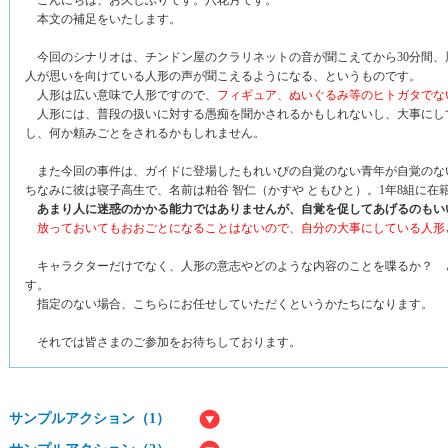
こんにちは、お久しぶりです。八花月です。
本文の補足をいたします。
今回のシナリオは、チンドン屋のクラリネットの音が聞こえてから30分間、
人が思いを向けている人形の声が聞こえるようになる、というものです。
人形は広い意味で人形ですので、
フィギュア、ぬいぐるみ等のヒトガタでな
人形には、普段の扱いに対する愚痴を聞かされるかもしれないし、大事にし
し、何か頼みごとをされるかもしれません。
また今回の事件は、ガイドに登場したもれいびの自覚のない青年が自覚のな
ちなみに彼は寝子高生で、名前は粕谷 智仁（かすや ともひと）。1年8組に
あまり人に迷惑のかかる能力ではありませんが、自覚を促してあげるのもい
放っておいてもおおごとになることはないので、自分の大事にしている人形
キャラクターだけでなく、人形の意志やどのような内容のことを喋るか？ 
す。
指定のない場合、こちらにお任せしていただくというかたちになります。
それでは皆さまのご参加をお待ちしております。
サンプルアクション（1）