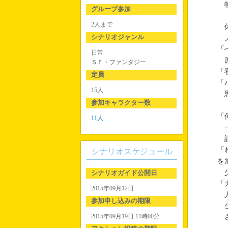
物
グループ参加
2人まで
休
シナリオジャンル
ノ
「
日常
原
ＳＦ・ファンタジー
「
定員
「
15人
思
参加キャラクター数
「
11人
一
話
「
シナリオスケジュール
を
少
シナリオガイド公開日
「
2015年09月12日
人
参加申し込みの期限
少
2015年09月19日 11時00分
さ