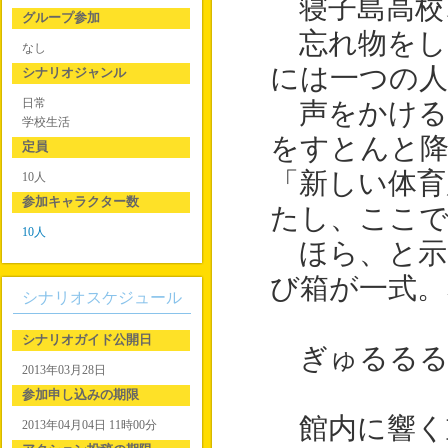
寝子島高校
グループ参加
忘れ物をし
なし
には一つの人
シナリオジャンル
日常
声をかける
学校生活
をすとんと
定員
「新しい体育
10人
参加キャラクター数
たし、ここ
10人
ほら、と示
び箱が一式。
シナリオスケジュール
シナリオガイド公開日
ぎゅるるる
2013年03月28日
参加申し込みの期限
館内に響く
2013年04月04日 11時00分