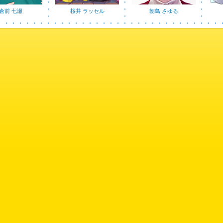
倉前 七瀬
桜井 ラッセル
朝鳥 さゆる