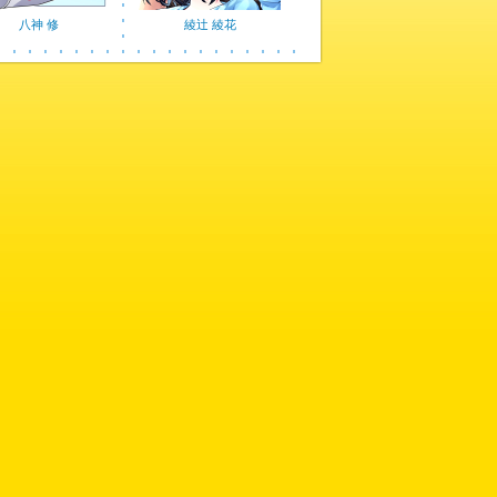
八神 修
綾辻 綾花