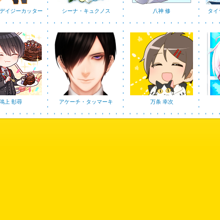
デイジーカッター
シーナ・キュクノス
八神 修
タイ
鴻上 彰尋
アケーチ・タッマーキ
万条 幸次