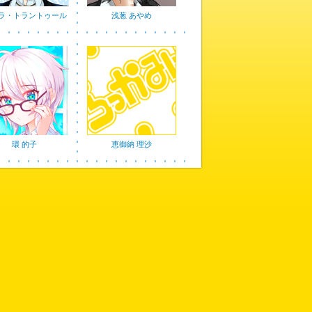
ラ・トラントゥール
浅葱 あやめ
環 的子
恵御納 理沙