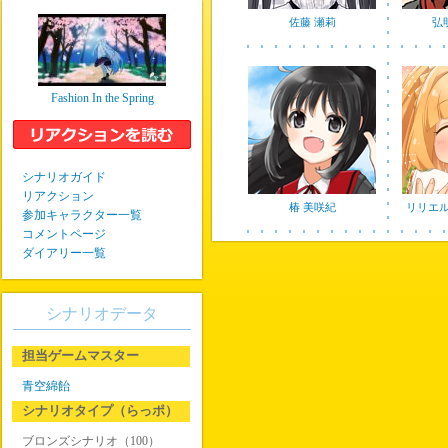
佐藤 瀬莉
弘
Fashion In the Spring
シナリオガイド
リアクション
椿 美咲紀
リリエ
参加キャラクター一覧
コメントページ
ダイアリー一覧
シナリオデータ
担当ゲームマスター
青空綿飴
シナリオタイプ（らっポ）
ブロンズシナリオ（100）