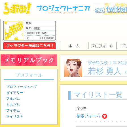
種族
学年：職業
00月00日生 00歳
AAA000000
寝子島高校 １年２組
若杉 勇人
プロフィール
プロフィールトップ
ダイアリー
マイリスト一覧
アルバム
ともだち
全0件
アイテム
検索フォーム
マイリスト