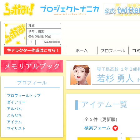
種族
学年：職業
00月00日生 00歳
AAA000000
寝子島高校 １年２組
若杉 勇人
プロフィール
プロフィールトップ
ダイアリー
アイテム一覧
アルバム
ともだち
全 5 件（更新順）
アイテム
検索フォーム
マイリスト