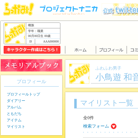
種族
学年：職業
00月00日生 00歳
AAA000000
ふわふわ男子
小鳥遊 和
プロフィール
プロフィールトップ
ダイアリー
マイリスト一覧
アルバム
ともだち
全0件
アイテム
検索フォーム
マイリスト