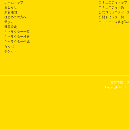
ホームトップ
コミュニティトップ
おしらせ
コミュニティ一覧
新着通知
公式コミュニティ一
はじめての方へ
公開トピック一覧
遊び方
コミュニティ書き込
世界設定
キャラクター一覧
キャラクター検索
キャラクター作成
らっポ
チケット
運営情報
Copyright©2011 P