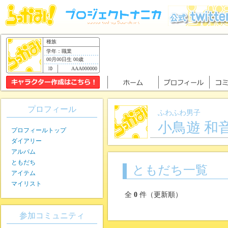
種族
学年：職業
00月00日生 00歳
AAA000000
プロフィール
ふわふわ男子
小鳥遊 和
プロフィールトップ
ダイアリー
アルバム
ともだち
ともだち一覧
アイテム
マイリスト
全
0
件（更新順）
参加コミュニティ