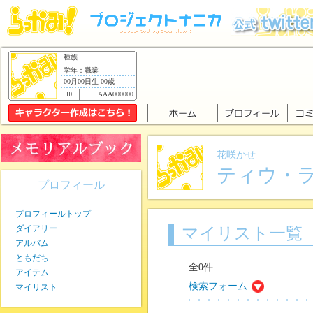
種族
学年：職業
00月00日生 00歳
AAA000000
花咲かせ
ティウ・
プロフィール
プロフィールトップ
ダイアリー
マイリスト一覧
アルバム
ともだち
全0件
アイテム
検索フォーム
マイリスト