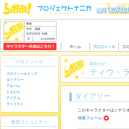
種族
学年：職業
00月00日生 00歳
AAA000000
プロフィール
花咲かせ
ティウ・
プロフィールトップ
ダイアリー
アルバム
ともだち
ダイアリー
アイテム
マイリスト
このキャラクターはシナリ
検索フォーム
参加コミュニティ