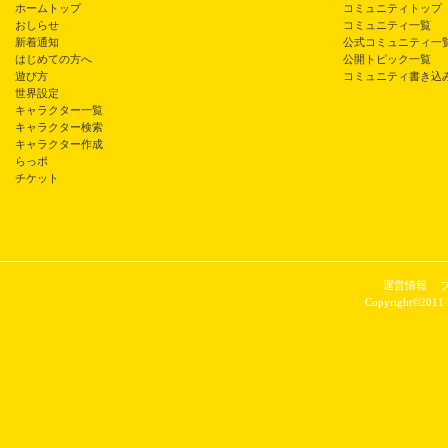
ホームトップ
コミュニティトップ
おしらせ
コミュニティ一覧
新着通知
公式コミュニティ一
はじめての方へ
公開トピック一覧
遊び方
コミュニティ書き込
世界設定
キャラクター一覧
キャラクター検索
キャラクター作成
らっポ
チケット
運営情報
Copyright©2011 P