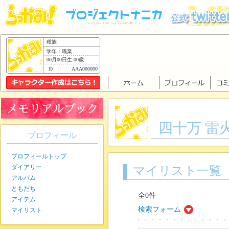
種族
学年：職業
00月00日生 00歳
AAA000000
四十万 雷
プロフィール
プロフィールトップ
ダイアリー
マイリスト一覧
アルバム
ともだち
全0件
アイテム
検索フォーム
マイリスト