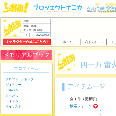
種族
学年：職業
00月00日生 00歳
AAA000000
四十万 雷
プロフィール
プロフィールトップ
ダイアリー
アイテム一覧
アルバム
ともだち
全 1 件（更新順）
アイテム
検索フォーム
マイリスト