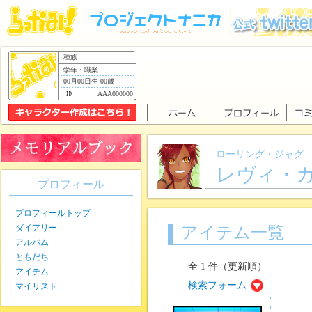
種族
学年：職業
00月00日生 00歳
AAA000000
ローリング・ジャグ
レヴィ・
プロフィール
プロフィールトップ
ダイアリー
アイテム一覧
アルバム
ともだち
全 1 件（更新順）
アイテム
検索フォーム
マイリスト