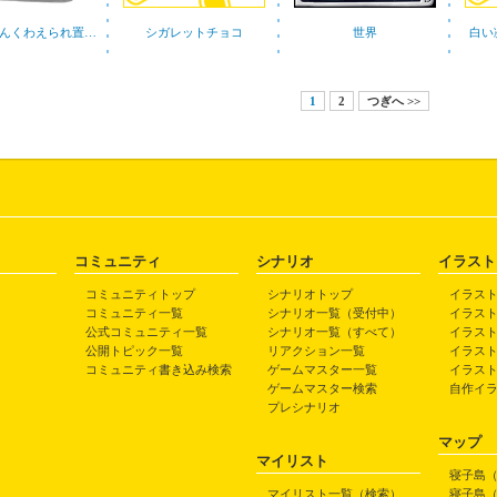
んくわえられ置…
シガレットチョコ
世界
白い
1
2
つぎへ >>
コミュニティ
シナリオ
イラスト
コミュニティトップ
シナリオトップ
イラス
コミュニティ一覧
シナリオ一覧（受付中）
イラス
公式コミュニティ一覧
シナリオ一覧（すべて）
イラス
公開トピック一覧
リアクション一覧
イラス
コミュニティ書き込み検索
ゲームマスター一覧
イラス
ゲームマスター検索
自作イ
プレシナリオ
マップ
マイリスト
寝子島
マイリスト一覧（検索）
寝子島