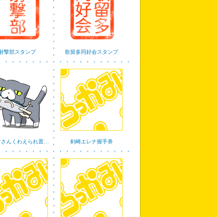
射撃部スタンプ
歌留多同好会スタンプ
マさんくわえられ置…
剣崎エレナ握手券