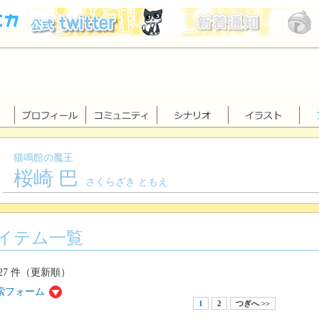
猫鳴館の魔王
桜崎 巴
さくらざき ともえ
イテム一覧
 27 件（更新順）
索フォーム
1
2
つぎへ >>