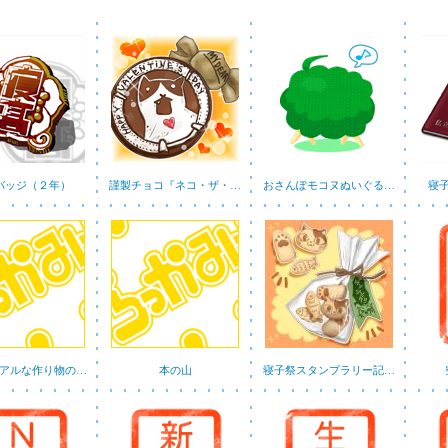
バッジ（２年）
謹製チョコ『ネコ・ザ・…
おさんぽモコヌぬいぐる…
寝
アルな作り物の…
本の山
寝子祭スタンプラリー記…