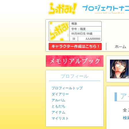
種族
学年：職業
00月00日生 00歳
AAA000000
プロフィール
プロフィールトップ
ダイアリー
ア
アルバム
ともだち
全
アイテム
検
マイリスト