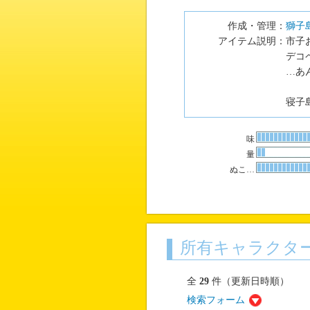
作成・管理：
獅子
アイテム説明：
市子
デコ
…あ
寝子
味
量
ぬこ…
所有キャラクタ
全
29
件（更新日時順）
検索フォーム