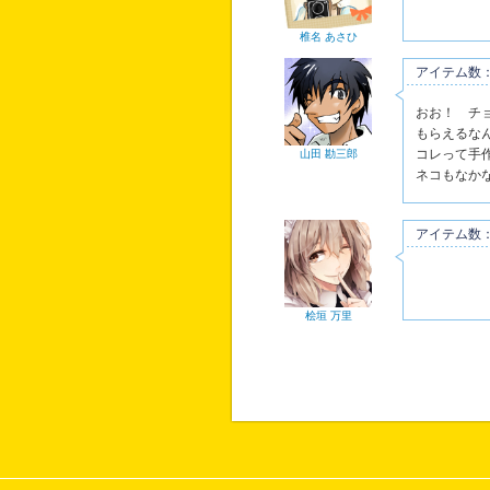
椎名 あさひ
アイテム数：
おお！ チ
もらえるな
コレって手
山田 勘三郎
ネコもなか
アイテム数：
桧垣 万里