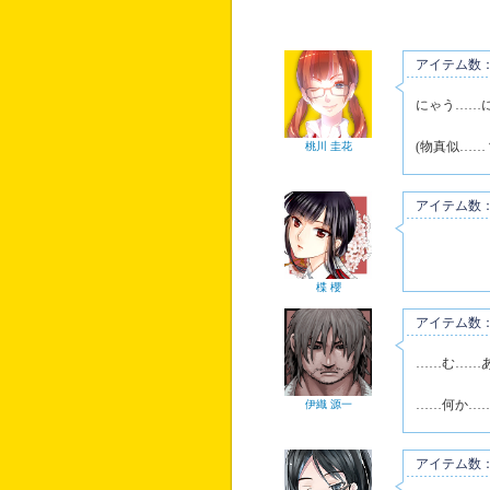
アイテム数：
にゃう……
(物真似……
桃川 圭花
アイテム数：
楪 櫻
アイテム数：
……む……
……何か…
伊織 源一
アイテム数：