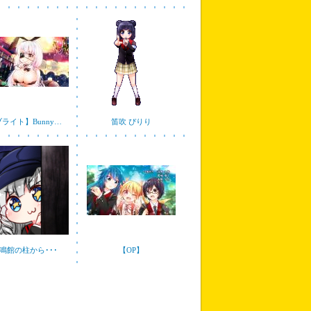
ライト】Bunny…
笛吹 ぴりり
鳴館の柱から･･･
【OP】