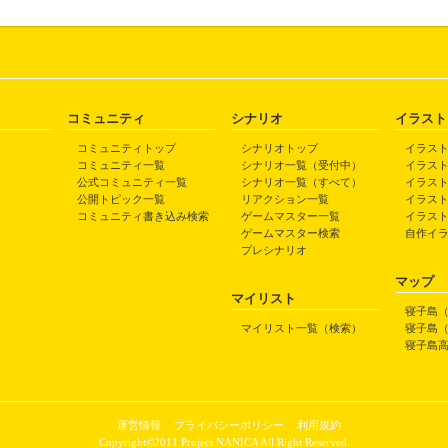
コミュニティ
シナリオ
イラスト
コミュニティトップ
シナリオトップ
イラス
コミュニティ一覧
シナリオ一覧（受付中）
イラス
公式コミュニティ一覧
シナリオ一覧（すべて）
イラス
公開トピック一覧
リアクション一覧
イラス
コミュニティ書き込み検索
ゲームマスター一覧
イラス
ゲームマスター検索
自作イ
プレシナリオ
マップ
マイリスト
寝子島
マイリスト一覧（検索）
寝子島
寝子島
運営情報
プライバシーポリシー
利用規約
Copyright©2011 Project NANICA All Right Reserved.