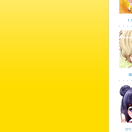
１
感
ぴり