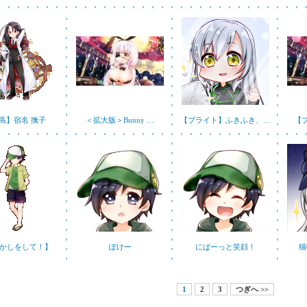
高】宿名 撫子
＜拡大版＞Bunny …
【ブライト】ふきふき、…
【ブ
かしをして！】
ぽけー
にぱーっと笑顔！
猫
1
2
3
つぎへ >>