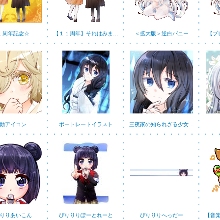
１周年記念☆
【１１周年】それはみま…
＜拡大版＞逆白バニー
【プ
動アイコン
ポートレートイラスト
三夜家の知られざる少女…
りりあいこん
ぴりりりぽーとれーと
ぴりりりへっだー
【音