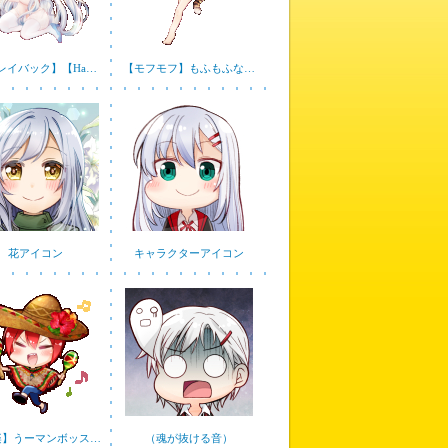
レイバック】【Ha…
【モフモフ】もふもふな…
花アイコン
キャラクターアイコン
楽】うーマンボッス…
（魂が抜ける音）