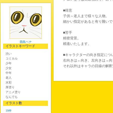
■得意
子供～老人まで様々な人物。
細かい指定があると有り難いで
■苦手
精密背景。
萌島ヘナ
精進いたします。
イラストキーワード
渋い
■キャラクターの向き指定につ
コミカル
右向きは←向き、左向きは→向
少年
それ以外はキャラの目線の解釈
少女
中年
老人
水彩
厚塗り
アニメ塗り
なんでも
イラスト数
19件