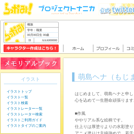
種族
学年：職業
00月00日生 00歳
AAA000000
萌島ヘナ（もじ
イラスト
イラストトップ
はじめまして、萌島ヘナと申し
イラスト一覧
心を込めて一生懸命頑張ります
イラスト検索
イラストレーター一覧
■作風
イラストレーター検索
イラストご利用ガイド
ややリアル系な絵柄です。
イラストタイプのご案内
仕上りは厚塗りよりの水彩塗り
アニメ塗りは主線強めで、若干