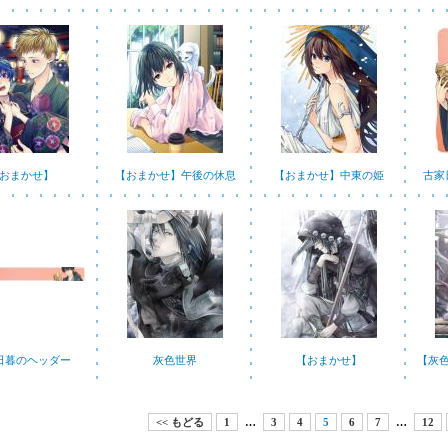
おまかせ】
【おまかせ】午後の休息
【おまかせ】中東の姫
古家
日暮のヘッダー
灰色世界
【おまかせ】
【灰
<< もどる
1
…
3
4
5
6
7
…
12