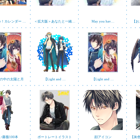
み！カレンダー …
＜拡大版＞あなたと一緒…
May you hav…
【お
の中の太陽と月
【Light and …
【Light and …
い薔薇100本
ポートレートイラスト
顔アイコン
【灰