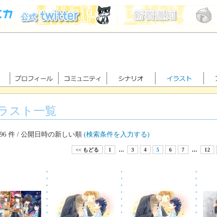
ラスト一覧
296 件 / 公開日時の新しい順
(検索条件を入力する)
<< もどる
1
…
3
4
5
6
7
…
12