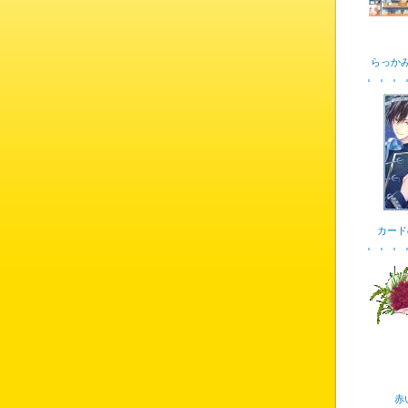
らっか
カード
赤