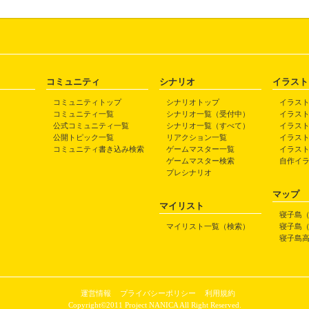
コミュニティ
シナリオ
イラスト
コミュニティトップ
シナリオトップ
イラス
コミュニティ一覧
シナリオ一覧（受付中）
イラス
公式コミュニティ一覧
シナリオ一覧（すべて）
イラス
公開トピック一覧
リアクション一覧
イラス
コミュニティ書き込み検索
ゲームマスター一覧
イラス
ゲームマスター検索
自作イ
プレシナリオ
マップ
マイリスト
寝子島
マイリスト一覧（検索）
寝子島
寝子島
運営情報
プライバシーポリシー
利用規約
Copyright©2011 Project NANICA All Right Reserved.