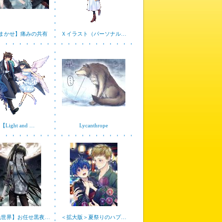
まかせ】痛みの共有
Ｘイラスト（パーソナル…
【Light and …
Lycanthrope
色世界】お任せ黒夜…
＜拡大版＞夏祭りのハプ…