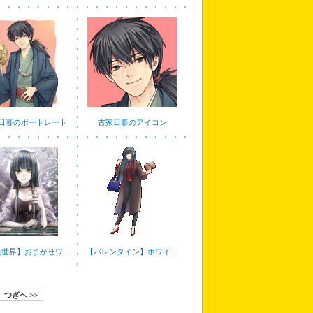
日暮のポートレート
古家日暮のアイコン
色世界】おまかせワ…
【バレンタイン】ホワイ…
つぎへ >>