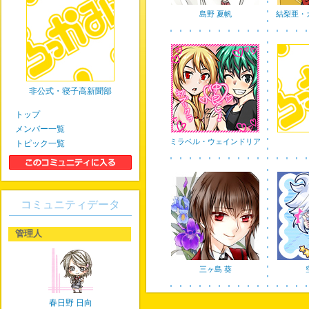
島野 夏帆
結梨亜・
非公式・寝子高新聞部
トップ
メンバー一覧
ミラベル・ウェインドリア
トピック一覧
コミュニティデータ
管理人
三ヶ島 葵
春日野 日向