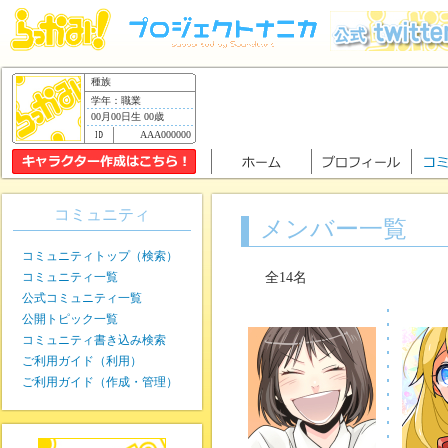
種族
学年：職業
00月00日生 00歳
AAA000000
コミュニティ
メンバー一覧
コミュニティトップ（検索）
コミュニティ一覧
全14名
公式コミュニティ一覧
公開トピック一覧
コミュニティ書き込み検索
ご利用ガイド（利用）
ご利用ガイド（作成・管理）