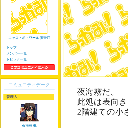
ニャス・ポ・ワール 黄昏荘
トップ
メンバー一覧
トピック一覧
コミュニティデータ
夜海霧だ。
管理人
此処は表向
2階建ての小
夜海霧 楓