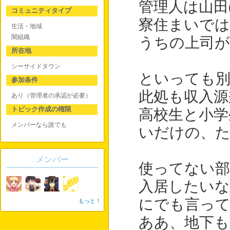
管理人は山田(
コミュニティタイプ
寮住まいでは
生活・地域
闇組織
うちの上司が
所在地
シーサイドタウン
といっても
参加条件
此処も収入源
あり（管理者の承認が必要）
トピック作成の権限
高校生と小学
メンバーなら誰でも
いだけの、た
メンバー
使ってない
入居したい
にでも言っ
もっと！
ああ、地下