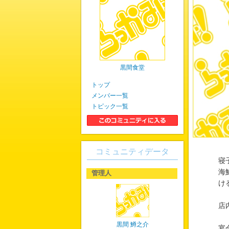
黒間食堂
トップ
メンバー一覧
トピック一覧
コミュニティデータ
寝
海
管理人
け
店
黒間 鱒之介
宴