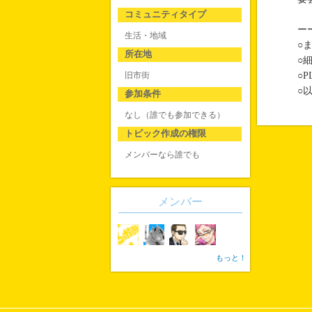
コミュニティタイプ
ー
生活・地域
○
所在地
○
旧市街
○
○
参加条件
なし（誰でも参加できる）
トピック作成の権限
メンバーなら誰でも
メンバー
もっと！