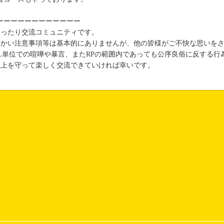
ーーーーーーーーーーーー
まったり交流コミュニティです。
細かい注意事項等は基本的にありませんが、他の皆様がご不快な思いを
PL単位での喧嘩や暴言、またRPの範囲内であっても公序良俗に反する行
以上を守って楽しく交流できていければ幸いです。