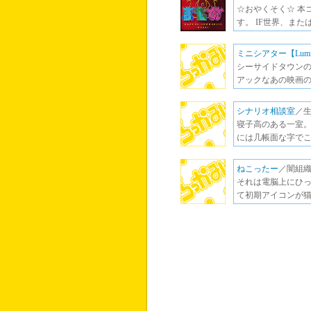
☆おやくそく☆ 本コミュ
す。 IF世界、ま
ミニシアター【Lumi
シーサイドタウンの
アックなあの映画の
シナリオ相談室
／生
寝子高のある一室。
には几帳面な字でこう書
ねこったー
／闇組織
それは電脳上にひっ
て初期アイコンが猫