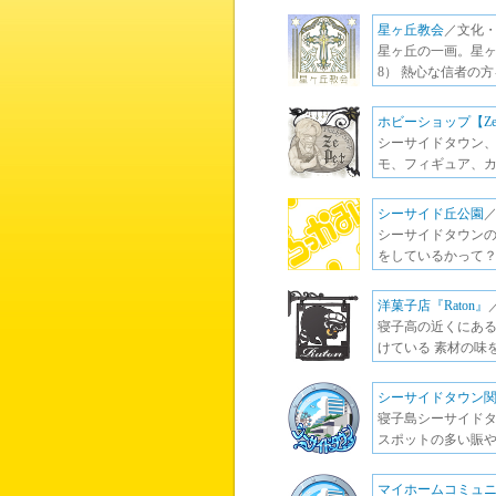
星ヶ丘教会
／文化・
星ヶ丘の一画。星ヶ
8） 熱心な信者の
ホビーショップ【Ze 
シーサイドタウン、
モ、フィギュア、カ
シーサイド丘公園
シーサイドタウンの
をしているかって？
洋菓子店『Raton』
寝子高の近くにある洋菓
けている 素材の味
シーサイドタウン
寝子島シーサイド
スポットの多い賑や
マイホームコミュ