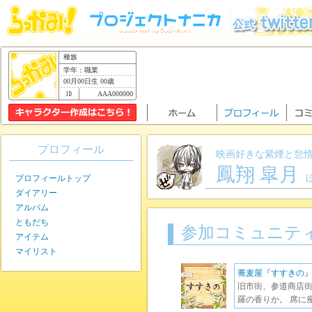
種族
学年：職業
00月00日生 00歳
AAA000000
プロフィール
映画好きな紫煙と怠
鳳翔 皐月
プロフィールトップ
ダイアリー
アルバム
ともだち
参加コミュニテ
アイテム
マイリスト
蕎麦屋『すすきの
旧市街、参道商店街
羅の香りか。 席に