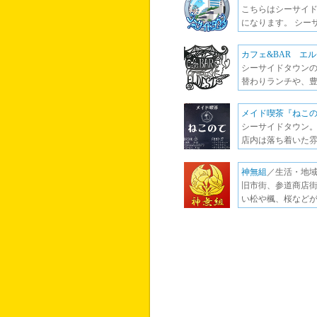
こちらはシーサイド
になります。 シー
カフェ&BAR エ
シーサイドタウンの
替わりランチや、豊
メイド喫茶『ねこ
シーサイドタウン
店内は落ち着いた雰
神無組
／生活・地域
旧市街、参道商店街
い松や楓、桜などが