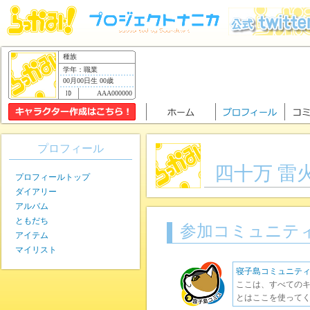
種族
学年：職業
00月00日生 00歳
AAA000000
プロフィール
四十万 雷
プロフィールトップ
ダイアリー
アルバム
ともだち
参加コミュニテ
アイテム
マイリスト
寝子島コミュニテ
ここは、すべてのキ
とはここを使ってく