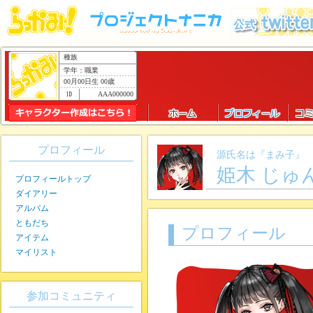
種族
学年：職業
00月00日生 00歳
AAA000000
プロフィール
源氏名は『まみ子』
姫木 じゅ
プロフィールトップ
ダイアリー
アルバム
ともだち
プロフィール
アイテム
マイリスト
参加コミュニティ