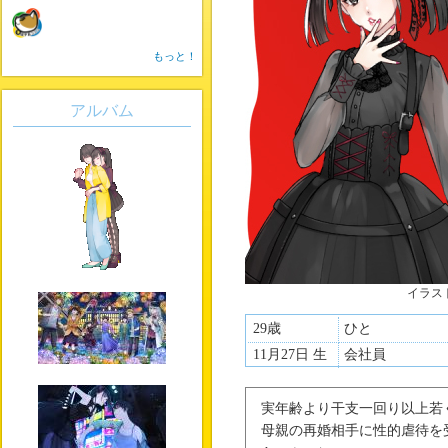
もっと！
アルバム
イラス
29歳
ひと
11月27日 生
会社員
実年齢より干支一回り以上若
母親の再婚相手に性的虐待を受け