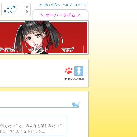
はじめての方へ
ヘルプ
ログイン
0
0
＼ オーバータイム ／
ID:RKM005168
に伝えたいこと、みんなと楽しみたいこ
前に、似たようなトピック…