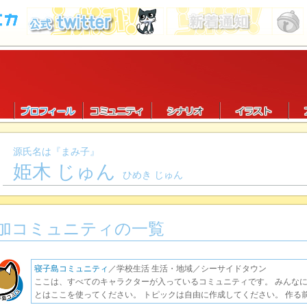
源氏名は『まみ子』
姫木 じゅん
ひめき じゅん
加コミュニティの一覧
寝子島コミュニティ
／学校生活 生活・地域／シーサイドタウン
ここは、すべてのキャラクターが入っているコミュニティです。 みんな
とはここを使ってください。 トピックは自由に作成してください。 作る