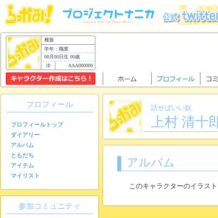
種族
学年：職業
00月00日生 00歳
AAA000000
プロフィール
話せばいい奴
上村 清十
プロフィールトップ
ダイアリー
アルバム
ともだち
アルバム
アイテム
マイリスト
このキャラクターのイラスト
参加コミュニティ