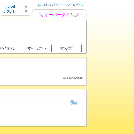
はじめての方へ
ヘルプ
ログイン
0
0
＼ オーバータイム ／
ID:RKM001855