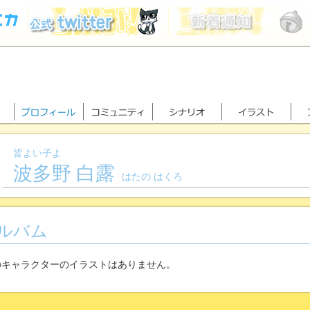
皆よい子よ
波多野 白露
はたの はくろ
ルバム
のキャラクターのイラストはありません。