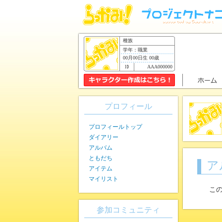
種族
学年：職業
00月00日生 00歳
AAA000000
プロフィール
プロフィールトップ
ダイアリー
アルバム
ともだち
ア
アイテム
マイリスト
こ
参加コミュニティ