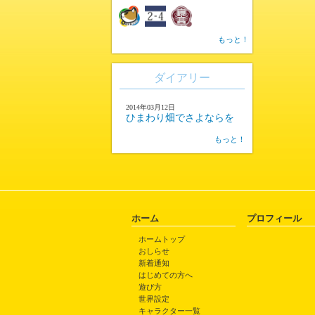
もっと！
ダイアリー
2014年03月12日
ひまわり畑でさよならを
もっと！
ホーム
プロフィール
ホームトップ
おしらせ
新着通知
はじめての方へ
遊び方
世界設定
キャラクター一覧