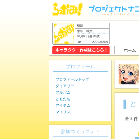
種族
学年：職業
00月00日生 00歳
AAA000000
プロフィール
プロフィールトップ
ダイアリー
アルバム
ともだち
と
アイテム
マイリスト
全
2
件
参加コミュニティ