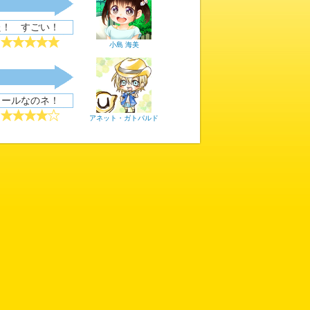
た！ すごい！
小島 海美
クールなのネ！
アネット・ガトパルド