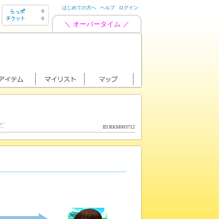
はじめての方へ
ヘルプ
ログイン
0
0
＼ オーバータイム ／
ど
ID:RKM003712