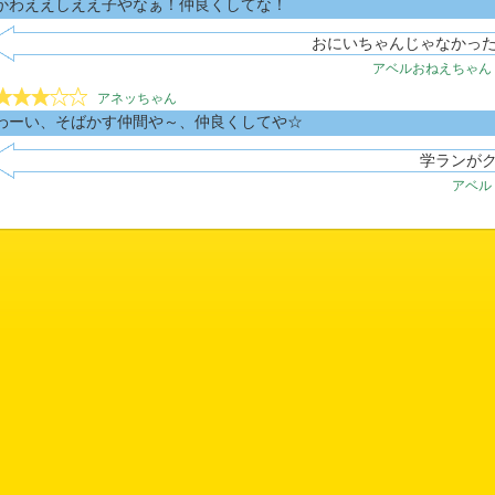
かわええしええ子やなぁ！仲良くしてな！
おにいちゃんじゃなかっ
アベルおねえちゃん
アネッちゃん
わーい、そばかす仲間や～、仲良くしてや☆
学ランが
アベル