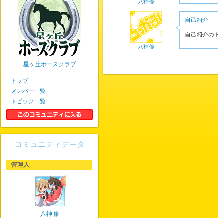
八神 修
自己紹介
自己紹介の
八神 修
星ヶ丘ホースクラブ
トップ
メンバー一覧
トピック一覧
コミュニティデータ
管理人
八神 修