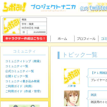
種族
学年：職業
00月00日生 00歳
AAA000000
コミュニティ
トピック一覧
コミュニティトップ（検索）
コミュニティ一覧
公式コミュニティ一覧
【ＰＬ用雑
公開トピック一覧
プレイヤー
コミュニティ書き込み検索
ご利用ガイド（利用）
八神 修
ご利用ガイド（作成・管理）
雑談
雑談用のト