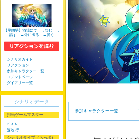
【星幽塔】酒場にて →飲む →
話す →外に出る →脱ぐ
シナリオガイド
リアクション
参加キャラクター一覧
コメントページ
ダイアリー一覧
シナリオデータ
参加キャラクター一覧
担当ゲームマスター
ＫＡＮ
笈地 行
シナリオタイプ（らっポ）