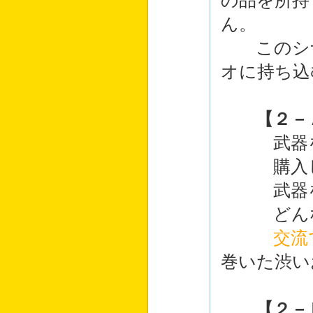
の品を所持
ん。
このシナ
オに持ち込
【２－
武器を
購入した
武器をお
どんな武
交流
巻いた渋い
【２－