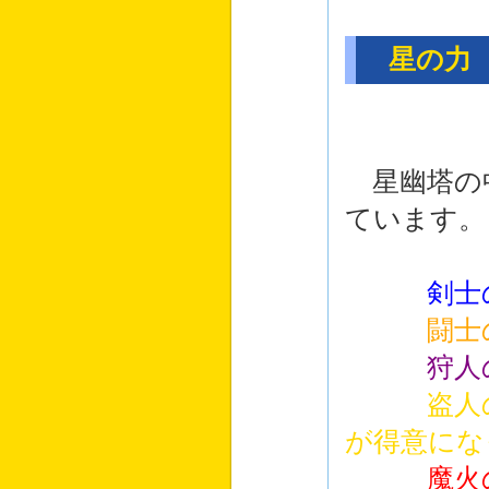
星の力
星幽塔の
ています。
剣士
闘士
狩人
盗人
が得意にな
魔火