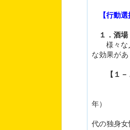
【行動選
１．酒場
様々な人
な効果があ
【１－
・酒場
年）
・給仕
代の独身女