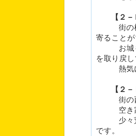
【２－
街の様子
寄ることが
お城も見
を取り戻し
熱気に包
【２－
街の西、
空き家は
少々荒れ
です。