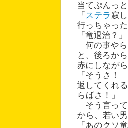
当てぷんっと
「
ステラ
寂
行っちゃっ
「竜退治？」
何の事やら
と、後ろから
赤にしなが
「そうさ！
返してくれ
らばさ！」
そう言って
から、若い男
「あのクソ