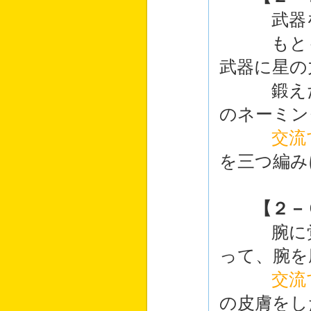
武器を鍛
もともと
武器に星の
鍛えた後
のネーミン
交流
を三つ編み
【２－
腕に覚え
って、腕を
交流
の皮膚をし