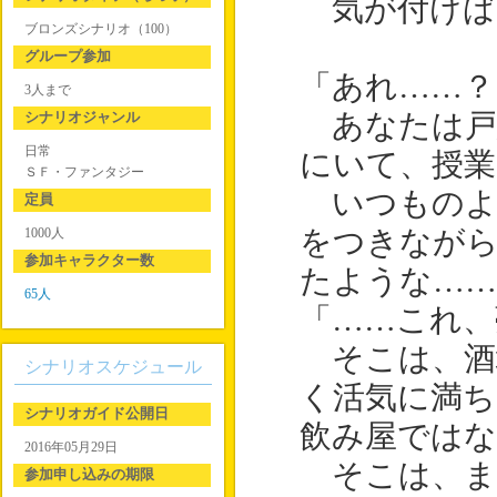
気が付けば
ブロンズシナリオ（100）
グループ参加
「あれ……？
3人まで
シナリオジャンル
あなたは戸
日常
にいて、授
ＳＦ・ファンタジー
いつものよ
定員
1000人
をつきなが
参加キャラクター数
たような……
65人
「……これ、
そこは、酒
シナリオスケジュール
く活気に満
シナリオガイド公開日
飲み屋では
2016年05月29日
そこは、ま
参加申し込みの期限