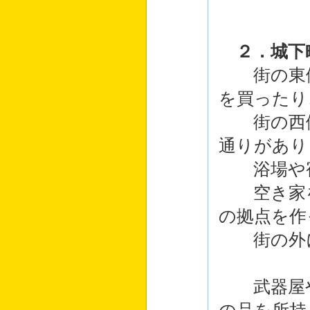
ヘ．ラ
２．城下
街の東側
を買ったり
街の西側
通りがあり
浴場や宿
空き家を
の拠点を作
街の外に
武器屋や