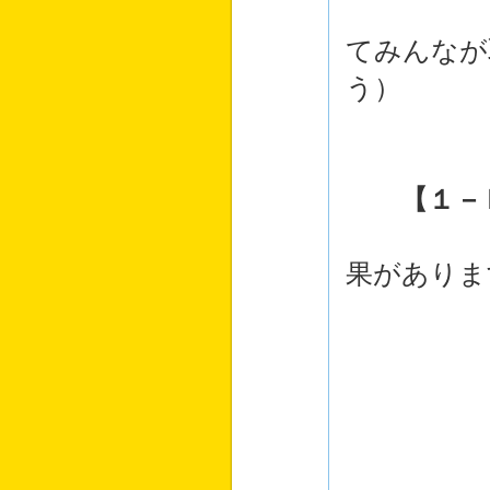
・占い
てみんなが
う）
【１－
酒には
果がありま
イ．
ロ．
ハ．
ニ．
ホ．