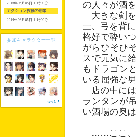
の人々が酒を
2016年06月05日 11時00分
アクション投稿の期限
大きな剣を
2016年06月05日 11時00分
士、弓を背に
格好で酔いつ
参加キャラクター一覧
がらひそひそ
スで元気に給
もドラゴン
いる屈強な男
店の中には
ランタンが
もっと！
い酒場の奥は
「……ここ、