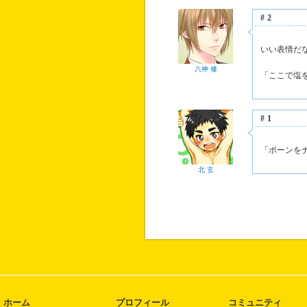
#2
いい表情だ
八神 修
「ここで塩
#1
「ポーンを
北 玄
ホーム
プロフィール
コミュニティ