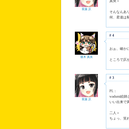
真央＞
双葉 仄
そんなんあ
何、君達は
#4
おぉ、確か
後木 真央
ところで仄
#3
PL：
wadumi
双葉 仄
いい出来で
二人＞
ちょっ、笑