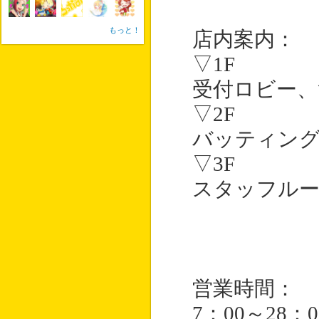
もっと！
店内案内：
▽1F
受付ロビー、
▽2F
バッティン
▽3F
スタッフル
営業時間：
7：00～28：0