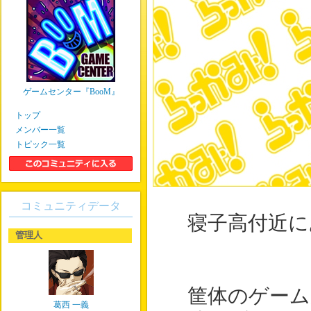
ゲームセンター『BooM』
トップ
メンバー一覧
トピック一覧
コミュニティデータ
寝子高付近に
管理人
筐体のゲーム
葛西 一義