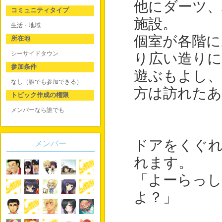
他にダーツ
コミュニティタイプ
施設。
生活・地域
個室が各階に
所在地
シーサイドタウン
り広い造り
参加条件
遊ぶもよし
なし（誰でも参加できる）
方は訪れたあ
トピック作成の権限
メンバーなら誰でも
ドアをくぐ
メンバー
れます。
「よーらっ
よ？」