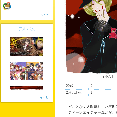
もっと！
アルバム
イラスト
20歳
？
2月3日 生
？
もっと！
どことなく人間離れした雰囲
ティーンエイジャー風だが、