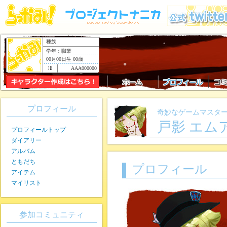
種族
学年：職業
00月00日生 00歳
AAA000000
プロフィール
奇妙なゲームマスタ
戸影 エム
プロフィールトップ
ダイアリー
アルバム
ともだち
プロフィール
アイテム
マイリスト
参加コミュニティ