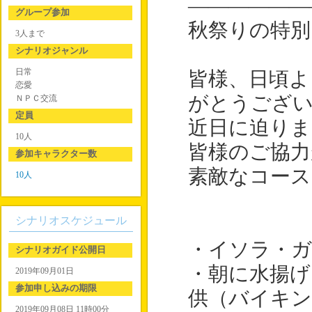
――――――
グループ参加
秋祭りの特別
3人まで
シナリオジャンル
日常
皆様、日頃よ
恋愛
がとうござ
ＮＰＣ交流
定員
近日に迫りま
10人
皆様のご協力
参加キャラクター数
素敵なコー
10人
シナリオスケジュール
・イソラ・
シナリオガイド公開日
・朝に水揚
2019年09月01日
参加申し込みの期限
供（バイキン
2019年09月08日 11時00分