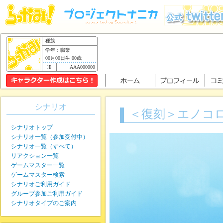
種族
学年：職業
00月00日生 00歳
AAA000000
シナリオ
＜復刻＞エノコ
シナリオトップ
シナリオ一覧（参加受付中）
シナリオ一覧（すべて）
リアクション一覧
ゲームマスター一覧
ゲームマスター検索
シナリオご利用ガイド
グループ参加ご利用ガイド
シナリオタイプのご案内