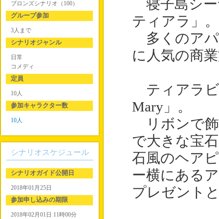
寝子島シー
ブロンズシナリオ（100）
グループ参加
ティアラ」。
3人まで
多くのアパ
シナリオジャンル
に人気の商業
日常
コメディ
定員
ティアラビル
10人
Mary」。
参加キャラクター数
リボンで飾
10人
で大きな宝
シナリオスケジュール
石風のヘア
ー横にある
シナリオガイド公開日
2018年01月25日
プレゼント
参加申し込みの期限
2018年02月01日 11時00分