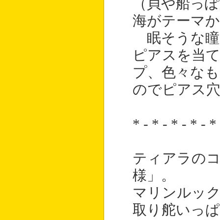
（貝や船っ
海がテーマか
眠そうな瞳
ピアスを当
プ、色々な
のでピアス穴
* - * - * - * - * 
ティアラの
様」。
マリンルッ
取り舵いっぱ