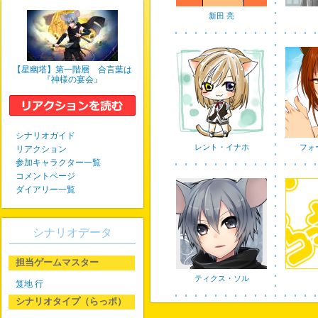
新田 亮
【星幽塔】第一階層 合言葉は
『神様の宴会』
シナリオガイド
レント・イナホ
フォ
リアクション
参加キャラクター一覧
コメントページ
ダイアリー一覧
シナリオデータ
担当ゲームマスター
ティクス・ソル
笈地 行
シナリオタイプ（らっポ）