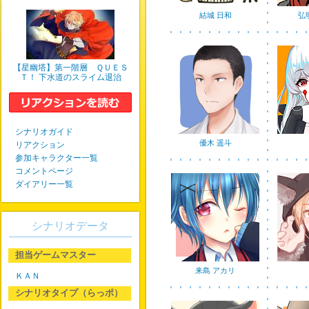
結城 日和
弘
【星幽塔】第一階層 ＱＵＥＳ
Ｔ！ 下水道のスライム退治
シナリオガイド
優木 遥斗
リアクション
参加キャラクター一覧
コメントページ
ダイアリー一覧
シナリオデータ
担当ゲームマスター
来島 アカリ
ＫＡＮ
シナリオタイプ（らっポ）