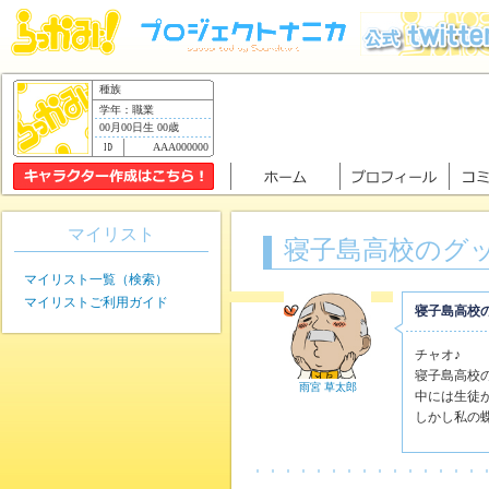
種族
学年：職業
00月00日生 00歳
AAA000000
マイリスト
寝子島高校のグ
マイリスト一覧（検索）
マイリストご利用ガイド
寝子島高校
チャオ♪
寝子島高校
雨宮 草太郎
中には生徒
しかし私の