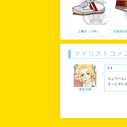
上履き（２年）
生徒会の
マイリストコメ
#1
ちょろーん♪
えっとオレ
南波 太陽