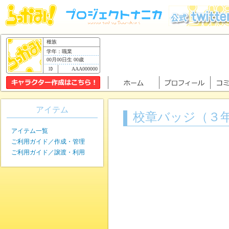
種族
学年：職業
00月00日生 00歳
AAA000000
アイテム
校章バッジ（３
アイテム一覧
ご利用ガイド／作成・管理
ご利用ガイド／譲渡・利用