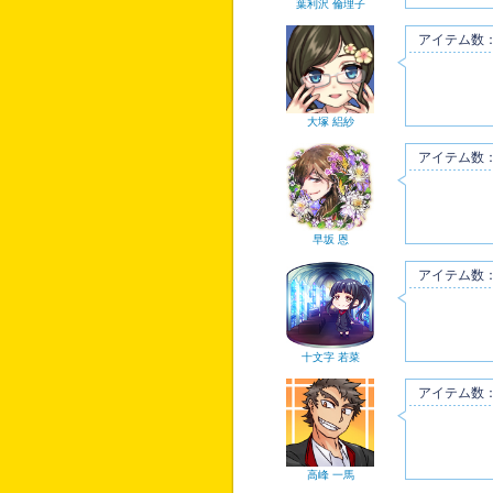
葉利沢 倫理子
アイテム数：
大塚 絽紗
アイテム数：
早坂 恩
アイテム数：
十文字 若菜
アイテム数：
高峰 一馬