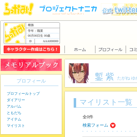
種族
学年：職業
00月00日生 00歳
AAA000000
鏨 紫
たがね ゆ
プロフィール
プロフィールトップ
ダイアリー
マイリスト一覧
アルバム
ともだち
全0件
アイテム
検索フォーム
マイリスト