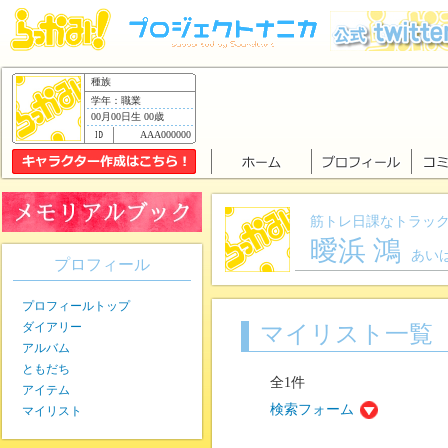
種族
学年：職業
00月00日生 00歳
AAA000000
筋トレ日課なトラッ
曖浜 鴻
あい
プロフィール
プロフィールトップ
ダイアリー
マイリスト一覧
アルバム
ともだち
全1件
アイテム
検索フォーム
マイリスト